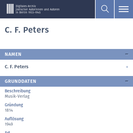
Digitales Archiv
jüdischer Autorinnen und Autoren
in Berlin 1933–1945
C. F. Peters
NAMEN
C. F. Peters
GRUNDDATEN
Beschreibung
Musik-Verlag
Gründung
1814
Auflösung
1949
Art