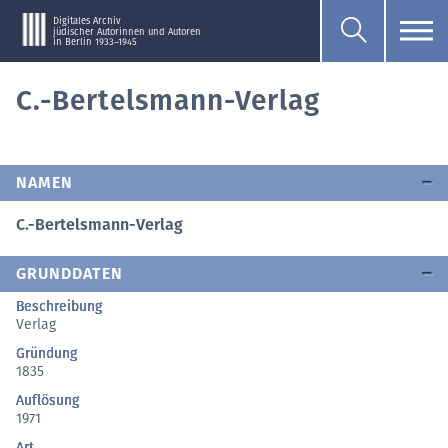
Digitales Archiv
jüdischer Autorinnen und Autoren
in Berlin 1933–1945
C.-Bertelsmann-Verlag
NAMEN
C.-Bertelsmann-Verlag
GRUNDDATEN
Beschreibung
Verlag
Gründung
1835
Auflösung
1971
Art