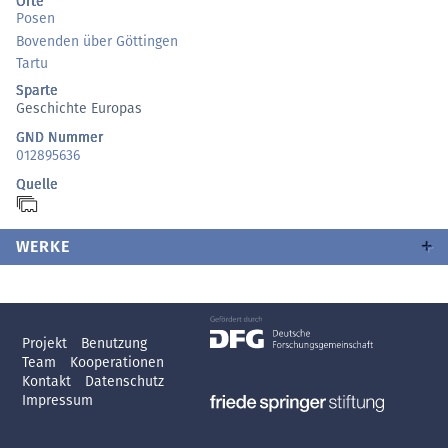
Orte
Posen
Bovenden über Göttingen
Tartu
Sparte
Geschichte Europas
GND Nummer
012895636
Quelle
WERKE
Projekt
Benutzung
Team
Kooperationen
Kontakt
Datenschutz
Impressum