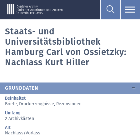
Digitales Archiv
jüdischer Autorinnen und Autoren
in Berlin 1933–1945
Staats- und
Universitätsbibliothek
Hamburg Carl von Ossietzky:
Nachlass Kurt Hiller
GRUNDDATEN
Beinhaltet
Briefe, Druckerzeugnisse, Rezensionen
Umfang
2 Archivkästen
Art
Nachlass/Vorlass