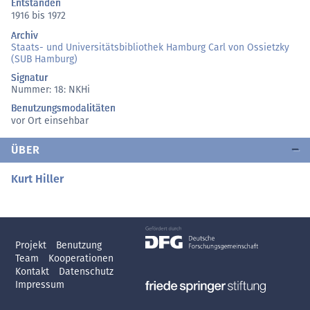
Entstanden
1916 bis 1972
Archiv
Staats- und Universitätsbibliothek Hamburg Carl von Ossietzky
(SUB Hamburg)
Signatur
Nummer: 18: NKHi
Benutzungsmodalitäten
vor Ort einsehbar
ÜBER
Kurt Hiller
Projekt
Benutzung
Team
Kooperationen
Kontakt
Datenschutz
Impressum