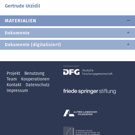
Gertrude Urzidil
MATERIALIEN
Dokumente
Dokumente (digitalisiert)
Projekt
Benutzung
Team
Kooperationen
Kontakt
Datenschutz
Impressum
Axel Springer-Lehrstuhl
für deutsch-jüdische Literatur- und
Kulturgeschichte, Exil und Migration