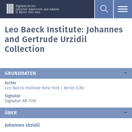
Digitales Archiv
jüdischer Autorinnen und Autoren
in Berlin 1933–1945
Leo Baeck Institute: Johannes
and Gertrude Urzidil
Collection
GRUNDDATEN
Archiv
Leo Baeck Institute New York | Berlin (LBI)
Signatur
Signatur: AR 7110
ÜBER
Johannes Urzidil