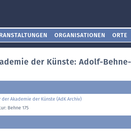
RANSTALTUNGEN
ORGANISATIONEN
ORTE
kademie der Künste: Adolf-Behne
v der Akademie der Künste (AdK Archiv)
tur: Behne 175