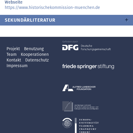
Webseite
https://
www.historischekommission-muenchen.de
SEKUNDÄRLITERATUR
Projekt
Benutzung
Team
Kooperationen
Kontakt
Datenschutz
Impressum
Axel Springer-Lehrstuhl
für deutsch-jüdische Literatur- und
Kulturgeschichte, Exil und Migration