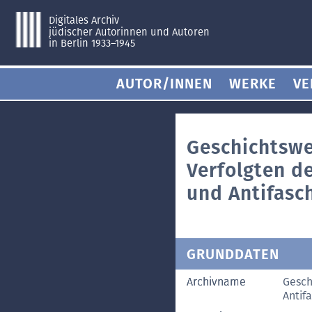
Digitales Archiv
jüdischer Autorinnen und Autoren
in Berlin 1933–1945
AUTOR/INNEN
WERKE
VE
Geschichtswe
Verfolgten d
und Antifasch
GRUNDDATEN
Archivname
Gesch
Antifa