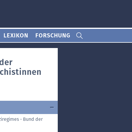
LEXIKON
FORSCHUNG
 der
schistinnen
ziregimes - Bund der