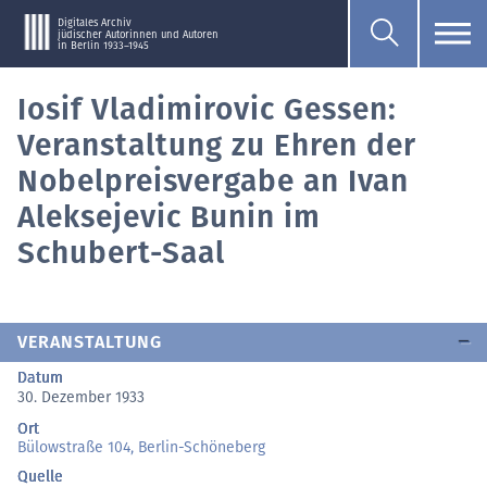
Digitales Archiv
jüdischer Autorinnen und Autoren
in Berlin 1933–1945
Iosif Vladimirovic Gessen:
Veranstaltung zu Ehren der
Nobelpreisvergabe an Ivan
Aleksejevic Bunin im
Schubert-Saal
VERANSTALTUNG
Datum
30. Dezember 1933
Ort
Bülowstraße 104, Berlin-Schöneberg
Quelle