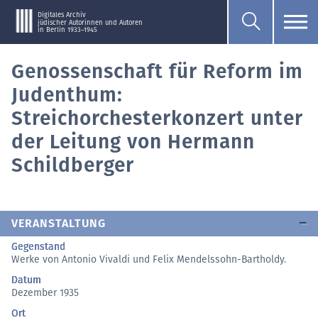
Digitales Archiv
jüdischer Autorinnen und Autoren
in Berlin 1933–1945
Genossenschaft für Reform im
Judenthum:
Streichorchesterkonzert unter
der Leitung von Hermann
Schildberger
VERANSTALTUNG
Gegenstand
Werke von Antonio Vivaldi und Felix Mendelssohn-Bartholdy.
Datum
Dezember 1935
Ort