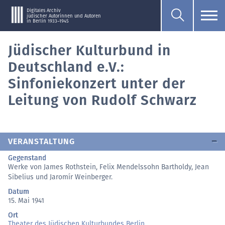
Digitales Archiv
jüdischer Autorinnen und Autoren
in Berlin 1933–1945
Jüdischer Kulturbund in
Deutschland e.V.:
Sinfoniekonzert unter der
Leitung von Rudolf Schwarz
VERANSTALTUNG
Gegenstand
Werke von James Rothstein, Felix Mendelssohn Bartholdy, Jean
Sibelius und Jaromír Weinberger.
Datum
15. Mai 1941
Ort
Theater des Jüdischen Kulturbundes Berlin