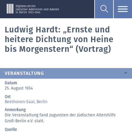
Digitales Archiv
jüdischer Autorinnen und Autoren
in Berlin 1933–1945
Ludwig Hardt: „Ernste und
heitere Dichtung von Heine
bis Morgenstern“ (Vortrag)
VERANSTALTUNG
Datum
25. August 1934
Ort
Beethoven-Saal, Berlin
Anmerkung
Die Veranstaltung fand zugunsten der Jüdischen Altershilfe
Groß-Berlin e.V. statt.
Quelle