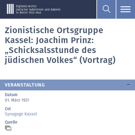
Digitales Archiv
jüdischer Autorinnen und Autoren
in Berlin 1933–1945
Zionistische Ortsgruppe
Kassel: Joachim Prinz:
„Schicksalsstunde des
jüdischen Volkes“ (Vortrag)
VERANSTALTUNG
Datum
01. März 1937
Ort
Synagoge Kassel
Quelle