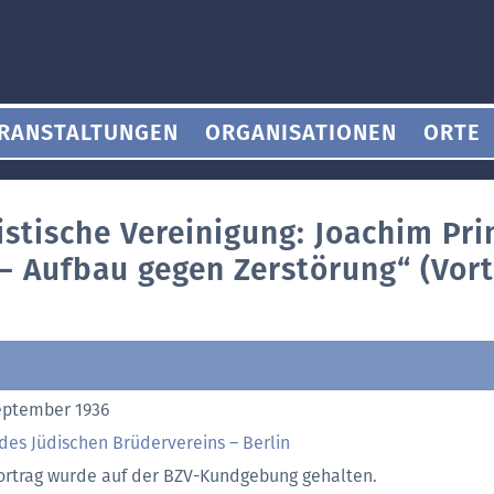
RANSTALTUNGEN
ORGANISATIONEN
ORTE
istische Vereinigung: Joachim Pri
 – Aufbau gegen Zerstörung“ (Vort
eptember 1936
des Jüdischen Brüdervereins – Berlin
ortrag wurde auf der BZV-Kundgebung gehalten.