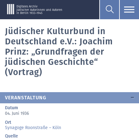
Digitales Archiv
jüdischer Autorinnen und Autoren
in Berlin 1933–1945
Jüdischer Kulturbund in
Deutschland e.V.: Joachim
Prinz: „Grundfragen der
jüdischen Geschichte“
(Vortrag)
VERANSTALTUNG
Datum
04. Juni 1936
Ort
Synagoge Roonstraße – Köln
Quelle