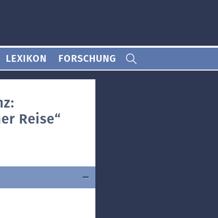
LEXIKON
FORSCHUNG
nz:
er Reise“