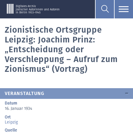
Digitales Archiv
jüdischer Autorinnen und Autoren
in Berlin 1933–1945
Zionistische Ortsgruppe
Leipzig: Joachim Prinz:
„Entscheidung oder
Verschleppung – Aufruf zum
Zionismus“ (Vortrag)
VERANSTALTUNG
Datum
16. Januar 1934
Ort
Leipzig
Quelle