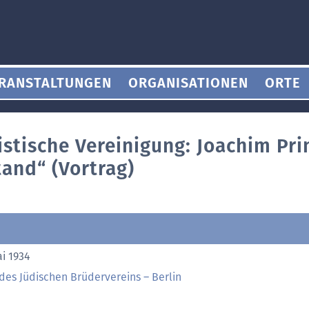
RANSTALTUNGEN
ORGANISATIONEN
ORTE
istische Vereinigung: Joachim Pri
and“ (Vortrag)
ai 1934
des Jüdischen Brüdervereins – Berlin