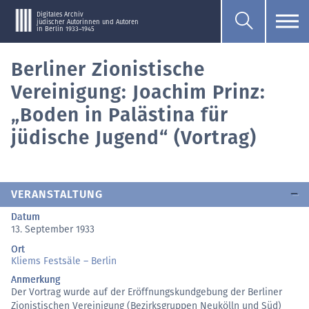
Digitales Archiv
jüdischer Autorinnen und Autoren
in Berlin 1933–1945
Berliner Zionistische
Vereinigung: Joachim Prinz:
„Boden in Palästina für
jüdische Jugend“ (Vortrag)
VERANSTALTUNG
Datum
13. September 1933
Ort
Kliems Festsäle – Berlin
Anmerkung
Der Vortrag wurde auf der Eröffnungskundgebung der Berliner
Zionistischen Vereinigung (Bezirksgruppen Neukölln und Süd)