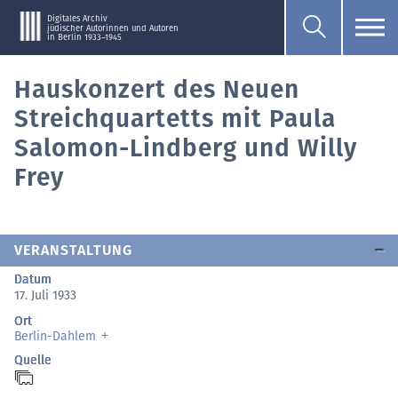
Digitales Archiv
jüdischer Autorinnen und Autoren
in Berlin 1933–1945
Hauskonzert des Neuen
Streichquartetts mit Paula
Salomon-Lindberg und Willy
Frey
VERANSTALTUNG
Datum
17. Juli 1933
Ort
Berlin-Dahlem
Quelle