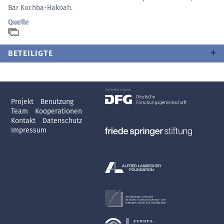
Bar Kochba-Hakoah.
Quelle
BETEILIGTE
Projekt
Benutzung
Team
Kooperationen
Kontakt
Datenschutz
Impressum
Axel Springer-Lehrstuhl
für deutsch-jüdische Literatur- und
Kulturgeschichte, Exil und Migration