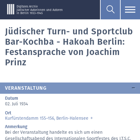
Digitales Archiv
jüdischer Autorinnen und Autoren
in Berlin 1933–1945
Jüdischer Turn- und Sportclub
Bar-Kochba - Hakoah Berlin:
Festansprache von Joachim
Prinz
VERANSTALTUNG
Datum
02. Juli 1934
Ort
Kurfürstendamm 155–156, Berlin-Halensee
Anmerkung
Bei der Veranstaltung handelte es sich um einen
Gesellschaftsabend des Internationalen Sportfestes des J.T.S.C.