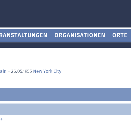
RANSTALTUNGEN
ORGANISATIONEN
ORTE
ain
–
26.05.1955
New York City