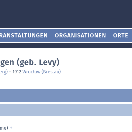
RANSTALTUNGEN
ORGANISATIONEN
ORTE
gen (geb. Levy)
erg)
–
1912
Wrocław (Breslau)
ame)