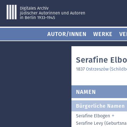
Digitales Archiv
jüdischer Autorinnen und Autoren
in Berlin 1933–1945
AUTOR/INNEN
WERKE
VE
Serafine Elbo
1837
Ostrzeszów (Schildb
NAMEN
Bürgerliche Namen
Serafine Elbogen
Serafine Levy (Geburtsn