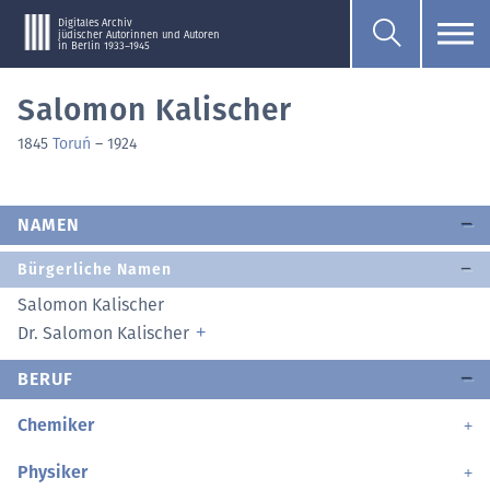
Digitales Archiv
jüdischer Autorinnen und Autoren
in Berlin 1933–1945
Salomon Kalischer
1845
Toruń
–
1924
NAMEN
Bürgerliche Namen
Salomon Kalischer
Dr. Salomon Kalischer
BERUF
Chemiker
Physiker