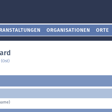
RANSTALTUNGEN
ORGANISATIONEN
ORTE
ard
 (Ost)
name)