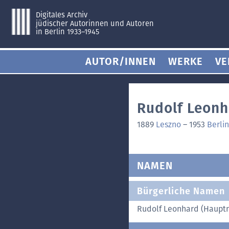
Digitales Archiv
jüdischer Autorinnen und Autoren
in Berlin 1933–1945
AUTOR/INNEN
WERKE
VE
Rudolf Leonh
1889
Leszno
–
1953
Berlin
NAMEN
Bürgerliche Namen
Rudolf Leonhard (Haupt