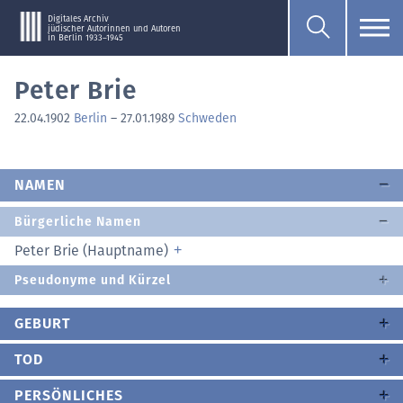
Digitales Archiv
jüdischer Autorinnen und Autoren
in Berlin 1933–1945
Peter Brie
22.04.1902
Berlin
–
27.01.1989
Schweden
NAMEN
Bürgerliche Namen
Peter Brie (Hauptname)
Pseudonyme und Kürzel
GEBURT
TOD
PERSÖNLICHES