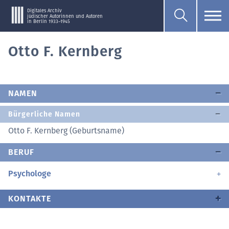
Digitales Archiv
jüdischer Autorinnen und Autoren
in Berlin 1933–1945
Otto F. Kernberg
NAMEN
Bürgerliche Namen
Otto F. Kernberg (Geburtsname)
BERUF
Psychologe
KONTAKTE