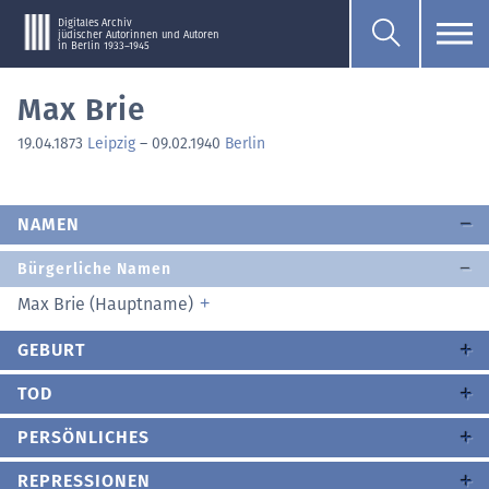
Digitales Archiv
jüdischer Autorinnen und Autoren
in Berlin 1933–1945
Max Brie
19.04.1873
Leipzig
–
09.02.1940
Berlin
NAMEN
Bürgerliche Namen
Max Brie (Hauptname)
GEBURT
TOD
PERSÖNLICHES
REPRESSIONEN