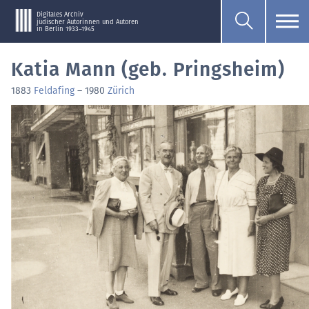
Digitales Archiv
jüdischer Autorinnen und Autoren
in Berlin 1933–1945
Katia Mann (geb. Pringsheim)
1883
Feldafing
–
1980
Zürich