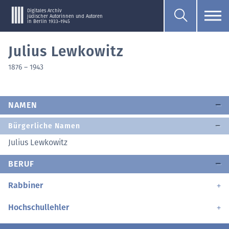
Digitales Archiv
jüdischer Autorinnen und Autoren
in Berlin 1933–1945
Julius Lewkowitz
1876
–
1943
NAMEN
Bürgerliche Namen
Julius Lewkowitz
BERUF
Rabbiner
Hochschullehler