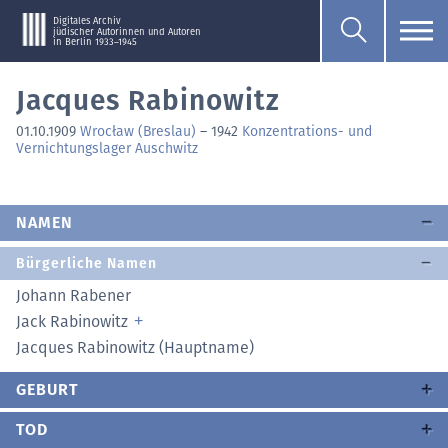
Digitales Archiv
jüdischer Autorinnen und Autoren
in Berlin 1933–1945
Jacques Rabinowitz
01.10.1909
Wrocław (Breslau)
–
1942
Konzentrations- und
Vernichtungslager Auschwitz
NAMEN
Bürgerliche Namen
Johann Rabener
Jack Rabinowitz
Jacques Rabinowitz (Hauptname)
GEBURT
TOD