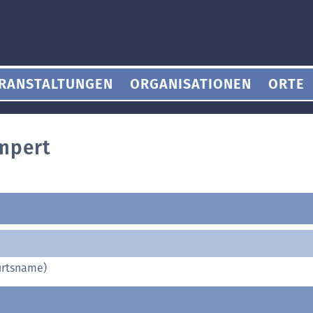
RANSTALTUNGEN
ORGANISATIONEN
ORTE
mpert
rtsname)