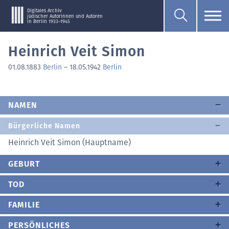
Digitales Archiv
jüdischer Autorinnen und Autoren
in Berlin 1933–1945
Heinrich Veit Simon
01.08.1883
Berlin
–
18.05.1942
Berlin
NAMEN
Bürgerliche Namen
Heinrich Veit Simon (Hauptname)
GEBURT
TOD
FAMILIE
PERSÖNLICHES