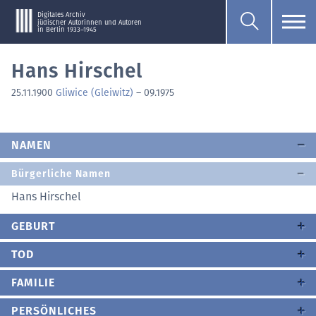
Digitales Archiv
jüdischer Autorinnen und Autoren
in Berlin 1933–1945
Hans Hirschel
25.11.1900
Gliwice (Gleiwitz)
–
09.1975
NAMEN
Bürgerliche Namen
Hans Hirschel
GEBURT
TOD
FAMILIE
PERSÖNLICHES