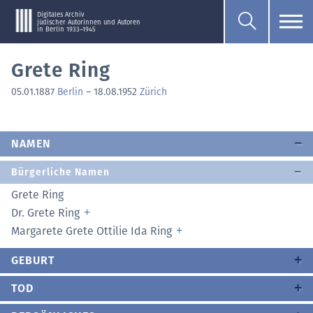
Digitales Archiv
jüdischer Autorinnen und Autoren
in Berlin 1933–1945
Grete Ring
05.01.1887
Berlin
–
18.08.1952
Zürich
NAMEN
Bürgerliche Namen
Grete Ring
Dr. Grete Ring
Margarete Grete Ottilie Ida Ring
GEBURT
TOD