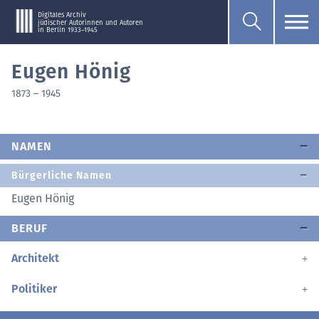
Digitales Archiv
jüdischer Autorinnen und Autoren
in Berlin 1933–1945
Eugen Hönig
1873
–
1945
NAMEN
Bürgerliche Namen
Eugen Hönig
BERUF
Architekt
Politiker