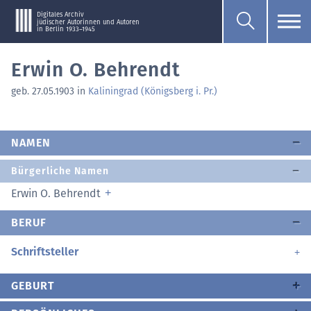
Digitales Archiv
jüdischer Autorinnen und Autoren
in Berlin 1933–1945
Erwin O. Behrendt
geb. 27.05.1903 in
Kaliningrad (Königsberg i. Pr.)
NAMEN
Bürgerliche Namen
Erwin O. Behrendt
BERUF
Schriftsteller
GEBURT