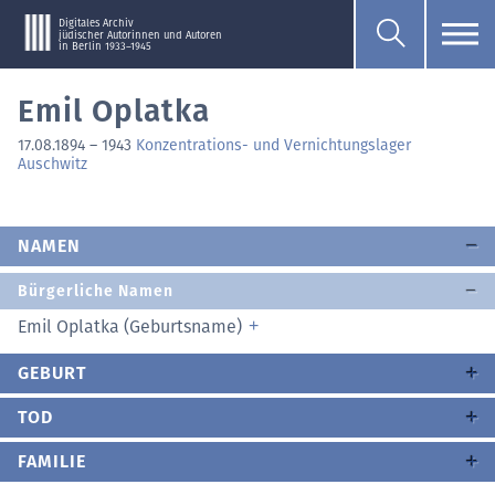
Digitales Archiv
jüdischer Autorinnen und Autoren
in Berlin 1933–1945
Emil Oplatka
17.08.1894
–
1943
Konzentrations- und Vernichtungslager
Auschwitz
NAMEN
Bürgerliche Namen
Emil Oplatka (Geburtsname)
GEBURT
TOD
FAMILIE