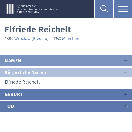
Digitales Archiv
jüdischer Autorinnen und Autoren
in Berlin 1933–1945
Elfriede Reichelt
1884
Wrocław (Breslau)
–
1953
München
NAMEN
Bürgerliche Namen
Elfriede Reichelt
GEBURT
TOD