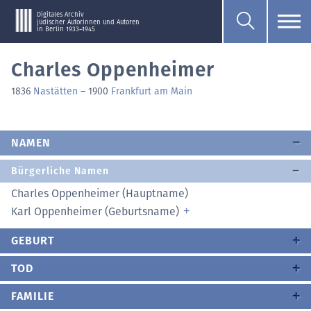
Digitales Archiv
jüdischer Autorinnen und Autoren
in Berlin 1933–1945
Charles Oppenheimer
1836
Nastätten
–
1900
Frankfurt am Main
NAMEN
Bürgerliche Namen
Charles Oppenheimer (Hauptname)
Karl Oppenheimer (Geburtsname)
GEBURT
TOD
FAMILIE