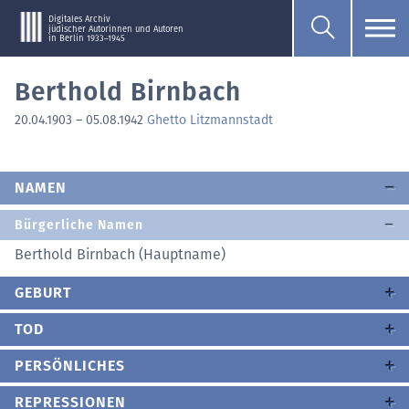
Digitales Archiv
jüdischer Autorinnen und Autoren
in Berlin 1933–1945
Berthold Birnbach
20.04.1903
–
05.08.1942
Ghetto Litzmannstadt
NAMEN
Bürgerliche Namen
Berthold Birnbach (Hauptname)
GEBURT
TOD
PERSÖNLICHES
REPRESSIONEN