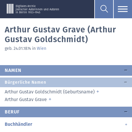
Digitales Archiv
jüdischer Autorinnen und Autoren
in Berlin 1933–1945
Arthur Gustav Grave (Arthur
Gustav Goldschmidt)
geb. 24.01.1874 in
Wien
NAMEN
Bürgerliche Namen
Arthur Gustav Goldschmidt (Geburtsname)
Arthur Gustav Grave
BERUF
Buchhändler