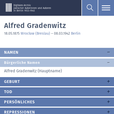
Digitales Archiv
jüdischer Autorinnen und Autoren
in Berlin 1933–1945
Alfred Gradenwitz
18.05.1875
Wrocław (Breslau)
–
08.03.1942
Berlin
NAMEN
Bürgerliche Namen
Alfred Gradenwitz (Hauptname)
GEBURT
TOD
PERSÖNLICHES
REPRESSIONEN