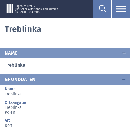
Digitales Archiv
jüdischer Autorinnen und Autoren
in Berlin 1933–1945
Treblinka
NAME
Treblinka
GRUNDDATEN
Name
Treblinka
Ortsangabe
Treblinka
Polen
Art
Dorf