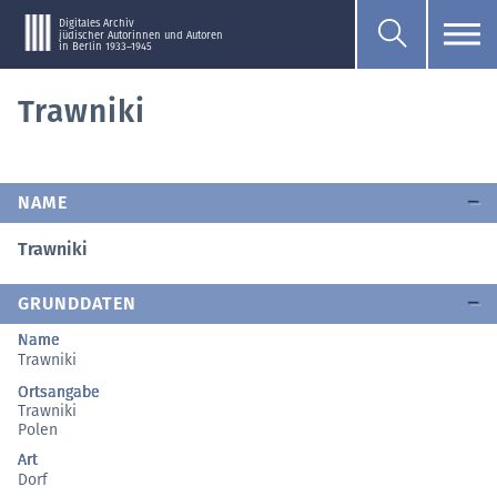
Digitales Archiv
jüdischer Autorinnen und Autoren
in Berlin 1933–1945
Trawniki
NAME
Trawniki
GRUNDDATEN
Name
Trawniki
Ortsangabe
Trawniki
Polen
Art
Dorf