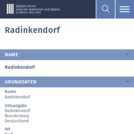
Digitales Archiv
jüdischer Autorinnen und Autoren
in Berlin 1933–1945
Radinkendorf
NAME
Radinkendorf
GRUNDDATEN
Name
Radinkendorf
Ortsangabe
Radinkendorf
Brandenburg
Deutschland
Art