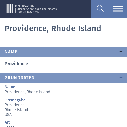
Digitales Archiv
jüdischer Autorinnen und Autoren
in Berlin 1933–1945
Providence, Rhode Island
NAME
Providence
GRUNDDATEN
Name
Providence, Rhode Island
Ortsangabe
Providence
Rhode Island
USA
Art