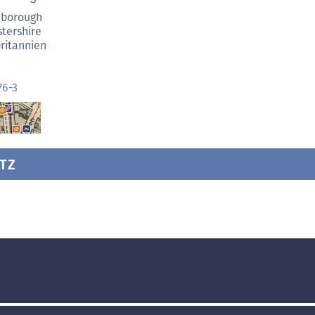
hborough
stershire
ritannien
76-3
TZ