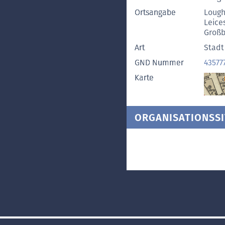
Ortsangabe
Loug
Leice
Großb
Art
Stadt
GND Nummer
43577
Karte
ORGANISATIONSSI