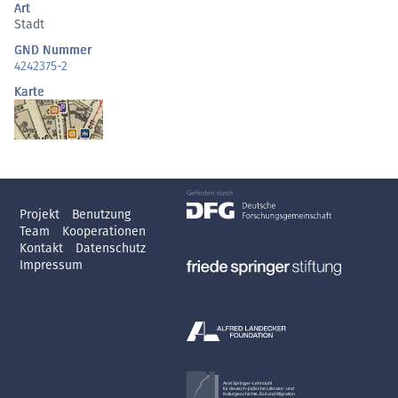
Art
Stadt
GND Nummer
4242375-2
Karte
Projekt
Benutzung
Team
Kooperationen
Kontakt
Datenschutz
Impressum
Axel Springer-Lehrstuhl
für deutsch-jüdische Literatur- und
Kulturgeschichte, Exil und Migration