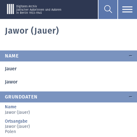
Digitales Archiv
jüdischer Autorinnen und Autoren
in Berlin 1933–1945
Jawor (Jauer)
NAME
Jauer
Jawor
GRUNDDATEN
Name
Jawor (Jauer)
Ortsangabe
Jawor (Jauer)
Polen