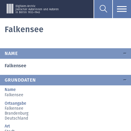
Digitales Archiv
jüdischer Autorinnen und Autoren
in Berlin 1933–1945
Falkensee
NAME
Falkensee
GRUNDDATEN
Name
Falkensee
Ortsangabe
Falkensee
Brandenburg
Deutschland
Art